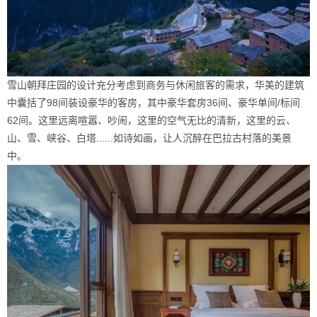
雪山朝拜庄园的设计充分考虑到商务与休闲旅客的需求，华美的建筑
中囊括了98间装设豪华的客房，其中豪华套房36间、豪华单间/标间
62间。这里远离喧嚣、吵闹，这里的空气无比的清新，这里的云、
山、雪、峡谷、白塔......如诗如画，让人沉醉在巴拉古村落的美景
中。