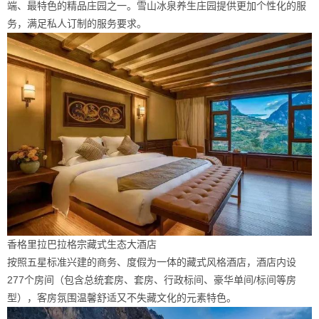
端、最特色的精品庄园之一。雪山冰泉养生庄园提供更加个性化的服
务，满足私人订制的服务要求。
香格里拉巴拉格宗藏式生态大酒店
按照五星标准兴建的商务、度假为一体的藏式风格酒店，酒店内设
277个房间（包含总统套房、套房、行政标间、豪华单间/标间等房
型），客房氛围温馨舒适又不失藏文化的元素特色。