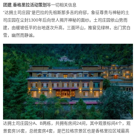
团建
,
香格里拉活动策划
等一切相关信息
“达拥土司庄园”是巴拉的先祖斯那多吉的府邸，象征尊贵与神秘的土
司庄园在尘封1300年后向世人揭开神秘的面纱。土司庄园依山势而
建，由缓坡低平的台地逐次升高，三面环山，推窗见绿林，出门赏白
雪，幽然而静谧。
达拥土司庄园分A、B两栋，共拥有房间24间，其中观景标间4个，观
景套房16套，总统套房4套，是巴拉格宗景区也是香格里拉区域最高